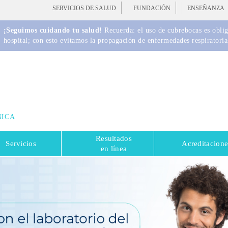
SERVICIOS DE SALUD
FUNDACIÓN
ENSEÑANZA
¡Seguimos cuidando tu salud!
Recuerda: el uso de cubrebocas es obliga
hospital; con esto evitamos la propagación de enfermedades respiratoria
NICA
Resultados
Servicios
Acreditacione
en línea