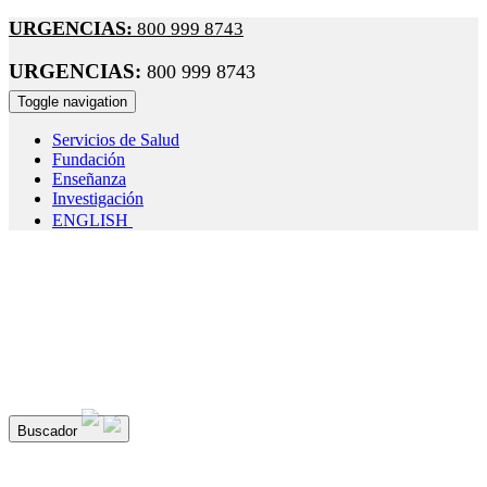
URGENCIAS:
800 999 8743
URGENCIAS:
800 999 8743
Toggle navigation
Servicios de Salud
Fundación
Enseñanza
Investigación
ENGLISH
¡Seguimos cuidando tu salud!
Recuerda: el uso de cubrebocas e
obligatorio durante tu estancia en el hospital; con esto evitamos l
propagación de enfermedades respiratorias.
Buscador