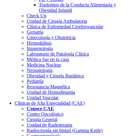
Trastornos de la Conducta Alimentaria y
Obesidad Infantil
Check Up
Unidad de Cirugía Ambulatoria
Clínica de Enfermedad Cerebrovascular
Geriatría
Ginecología y Obstetricia
Hemodiálisis
Imagenología
Laboratorio de Patología Clínica
Médica Sur en tu casa
Medicina Nuclear
Neonatología
Obesidad y Cirugía Bariátrica
Pediatría
Resonancia Magnética
Unidad de Hemodinamia
Unidad Vascular
Clínicas de Alta
Especialidad (CAE)
Conoce CAE
Centro Oncológico
Cirugía General
Unidad de Radioterapia
Radiocirugía sin bisturí (Gamma Knife)
Gastroenterología