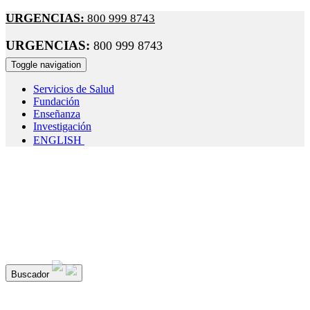
URGENCIAS:
800 999 8743
URGENCIAS:
800 999 8743
Toggle navigation
Servicios de Salud
Fundación
Enseñanza
Investigación
ENGLISH
¡Seguimos cuidando tu salud!
Recuerda: el uso de cubrebocas e
obligatorio durante tu estancia en el hospital; con esto evitamos l
propagación de enfermedades respiratorias.
Buscador