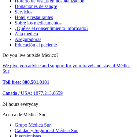
Horario de visitas en hospitalización
Donaciones de sangre
Servicios
Hotel y restaurantes
Sobre los medicamentos
¿Qué es el consentimiento informado?
Alta médica
Aseguradoras
Educación al paciente
Do you live outside Mexico?
We give you advice and support for your travel and stay al Médica
Sur
Toll free: 800.501.0101
Canada / USA: 1877.213.6659
24 hours everyday
Acerca de Médica Sur
Grupo Médica Sur
Calidad y Seguridad Médica Sur
Inversionistas