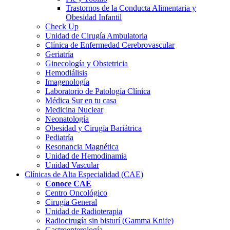
Trastornos de la Conducta Alimentaria y
Obesidad Infantil
Check Up
Unidad de Cirugía Ambulatoria
Clínica de Enfermedad Cerebrovascular
Geriatría
Ginecología y Obstetricia
Hemodiálisis
Imagenología
Laboratorio de Patología Clínica
Médica Sur en tu casa
Medicina Nuclear
Neonatología
Obesidad y Cirugía Bariátrica
Pediatría
Resonancia Magnética
Unidad de Hemodinamia
Unidad Vascular
Clínicas de Alta
Especialidad (CAE)
Conoce CAE
Centro Oncológico
Cirugía General
Unidad de Radioterapia
Radiocirugía sin bisturí (Gamma Knife)
Gastroenterología