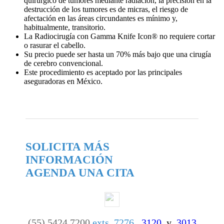
quirúrgico de tumores mediante radiación, la precisión en la
destrucción de los tumores es de micras, el riesgo de
afectación en las áreas circundantes es mínimo y,
habitualmente, transitorio.
La Radiocirugía con Gamma Knife Icon® no requiere cortar
o rasurar el cabello.
Su precio puede ser hasta un 70% más bajo que una cirugía
de cerebro convencional.
Este procedimiento es aceptado por las principales
aseguradoras en México.
SOLICITA MÁS
INFORMACIÓN
AGENDA UNA CITA
(55) 5424 7200
exts. 7276,
3120
y
3013