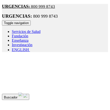
URGENCIAS:
800 999 8743
URGENCIAS:
800 999 8743
Toggle navigation
Servicios de Salud
Fundación
Enseñanza
Investigación
ENGLISH
¡Seguimos cuidando tu salud!
Recuerda: el uso de cubrebocas e
obligatorio durante tu estancia en el hospital; con esto evitamos l
propagación de enfermedades respiratorias.
Buscador