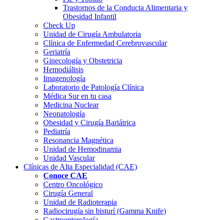
Trastornos de la Conducta Alimentaria y
Obesidad Infantil
Check Up
Unidad de Cirugía Ambulatoria
Clínica de Enfermedad Cerebrovascular
Geriatría
Ginecología y Obstetricia
Hemodiálisis
Imagenología
Laboratorio de Patología Clínica
Médica Sur en tu casa
Medicina Nuclear
Neonatología
Obesidad y Cirugía Bariátrica
Pediatría
Resonancia Magnética
Unidad de Hemodinamia
Unidad Vascular
Clínicas de Alta
Especialidad (CAE)
Conoce CAE
Centro Oncológico
Cirugía General
Unidad de Radioterapia
Radiocirugía sin bisturí (Gamma Knife)
Gastroenterología