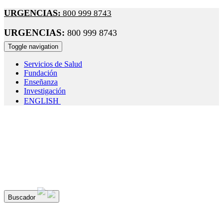
URGENCIAS:
800 999 8743
URGENCIAS:
800 999 8743
Toggle navigation
Servicios de Salud
Fundación
Enseñanza
Investigación
ENGLISH
¡Seguimos cuidando tu salud!
Recuerda: el uso de cubrebocas e
obligatorio durante tu estancia en el hospital; con esto evitamos l
propagación de enfermedades respiratorias.
Buscador