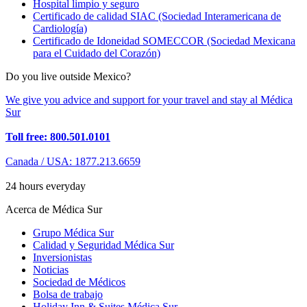
Hospital limpio y seguro
Certificado de calidad SIAC (Sociedad Interamericana de
Cardiología)
Certificado de Idoneidad SOMECCOR (Sociedad Mexicana
para el Cuidado del Corazón)
Do you live outside Mexico?
We give you advice and support for your travel and stay al Médica
Sur
Toll free: 800.501.0101
Canada / USA: 1877.213.6659
24 hours everyday
Acerca de Médica Sur
Grupo Médica Sur
Calidad y Seguridad Médica Sur
Inversionistas
Noticias
Sociedad de Médicos
Bolsa de trabajo
Holiday Inn & Suites Médica Sur