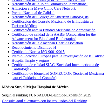
Acreditación de la Joint Commission International
Afiliación a la Mayo Clinic Care Network
Premio Nacional de Calidad
Acreditación del College of American Pathologists
Certificación del Consejo Mexicano de la Industria de
Turismo Médico
Certificación ante la Entidad Mexicana de Acreditación
Certificado de calidad de la AABB (Association for the
Advancement for Blood and Biotherapies)
Acreditación de la American Heart Association
Reconocimiento Distintivo H
Certificado Norma ISO 9001:2015
Premio Sociedad Europea para la Investigación de la Calidad
Hospital limpio y seguro
Certificado de calidad SIAC (Sociedad Interamericana de
Cardiología)
Certificado de Idoneidad SOMECCOR (Sociedad Mexicana
para el Cuidado del Corazón)
Médica Sur, el Mejor Hospital de México
Según el ranking FUNSALUD-Blutitude-Expansión 2025
Consulta aquí el extracto con los resultados del Ranking