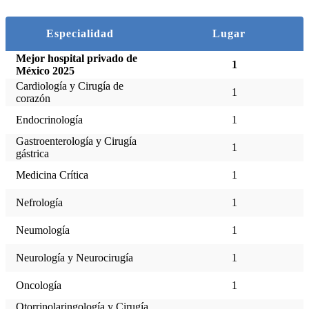
Especialidad
Lugar
Mejor hospital privado de
1
México 2025
Cardiología y Cirugía de
1
corazón
Endocrinología
1
Gastroenterología y Cirugía
1
gástrica
Medicina Crítica
1
Nefrología
1
Neumología
1
Neurología y Neurocirugía
1
Oncología
1
Otorrinolaringología y Cirugía