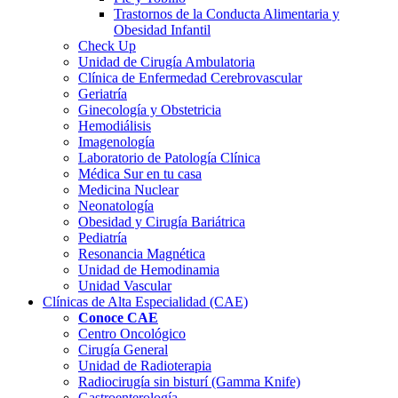
Trastornos de la Conducta Alimentaria y
Obesidad Infantil
Check Up
Unidad de Cirugía Ambulatoria
Clínica de Enfermedad Cerebrovascular
Geriatría
Ginecología y Obstetricia
Hemodiálisis
Imagenología
Laboratorio de Patología Clínica
Médica Sur en tu casa
Medicina Nuclear
Neonatología
Obesidad y Cirugía Bariátrica
Pediatría
Resonancia Magnética
Unidad de Hemodinamia
Unidad Vascular
Clínicas de Alta
Especialidad (CAE)
Conoce CAE
Centro Oncológico
Cirugía General
Unidad de Radioterapia
Radiocirugía sin bisturí (Gamma Knife)
Gastroenterología